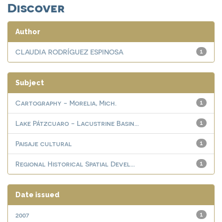
Discover
Author
CLAUDIA RODRÍGUEZ ESPINOSA
1
Subject
Cartography - Morelia, Mich.
1
Lake Pátzcuaro - Lacustrine Basin...
1
Paisaje cultural
1
Regional Historical Spatial Devel...
1
Date issued
2007
1