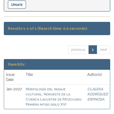
Results 1-1 of 1 (Search time: 0.0 seconds).
previous
1
next
Item hits:
Issue
Title
Author(s)
Date
Morfología del paisaje
CLAUDIA
Jan-2007
cultural. Noroeste de la
RODRÍGUEZ
Cuenca Lacustre de Pátzcuaro:
ESPINOSA
Primera mitad siglo XVI