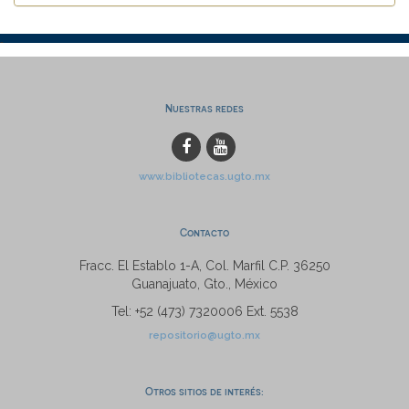
Nuestras redes
www.bibliotecas.ugto.mx
Contacto
Fracc. El Establo 1-A, Col. Marfil C.P. 36250
Guanajuato, Gto., México
Tel: +52 (473) 7320006 Ext. 5538
repositorio@ugto.mx
Otros sitios de interés: