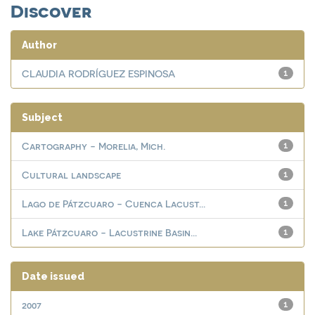
Discover
Author
CLAUDIA RODRÍGUEZ ESPINOSA
1
Subject
Cartography - Morelia, Mich.
1
Cultural landscape
1
Lago de Pátzcuaro - Cuenca Lacust...
1
Lake Pátzcuaro - Lacustrine Basin...
1
Date issued
2007
1