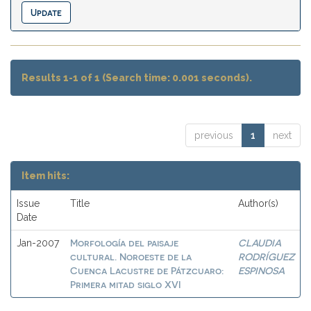
Results 1-1 of 1 (Search time: 0.001 seconds).
previous
1
next
Item hits:
Issue
Title
Author(s)
Date
Morfología del paisaje
CLAUDIA
Jan-2007
cultural. Noroeste de la
RODRÍGUEZ
Cuenca Lacustre de Pátzcuaro:
ESPINOSA
Primera mitad siglo XVI