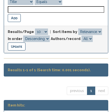
Results/Page
|
Sort items by
In order
Authors/record
Results 1-1 of 1 (Search time: 0.001 seconds).
previous
1
next
Item hits: