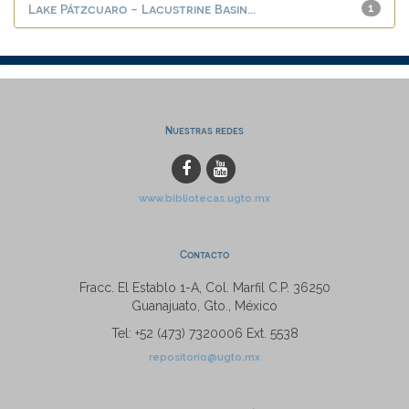
Lake Pátzcuaro - Lacustrine Basin...
1
Nuestras redes
www.bibliotecas.ugto.mx
Contacto
Fracc. El Establo 1-A, Col. Marfil C.P. 36250
Guanajuato, Gto., México
Tel: +52 (473) 7320006 Ext. 5538
repositorio@ugto.mx