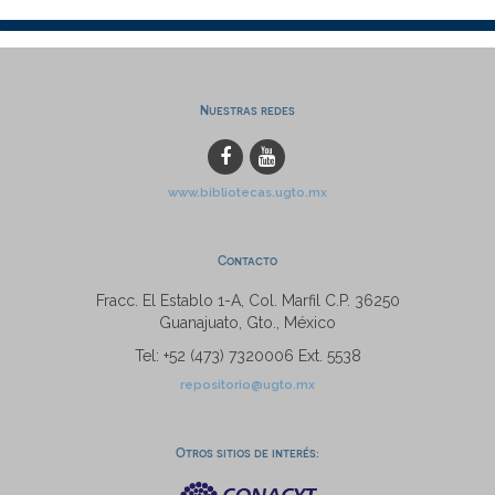
Nuestras redes
www.bibliotecas.ugto.mx
Contacto
Fracc. El Establo 1-A, Col. Marfil C.P. 36250
Guanajuato, Gto., México
Tel: +52 (473) 7320006 Ext. 5538
repositorio@ugto.mx
Otros sitios de interés: