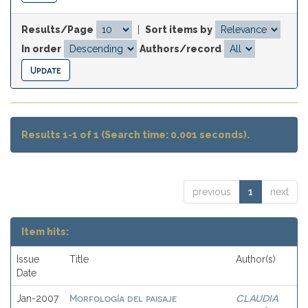
Results/Page
|
Sort items by
In order
Authors/record
Results 1-1 of 1 (Search time: 0.001 seconds).
previous
1
next
Item hits:
Issue
Title
Author(s)
Date
Morfología del paisaje
CLAUDIA
Jan-2007