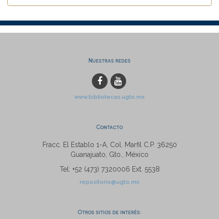
Nuestras redes
www.bibliotecas.ugto.mx
Contacto
Fracc. El Establo 1-A, Col. Marfil C.P. 36250
Guanajuato, Gto., México
Tel: +52 (473) 7320006 Ext. 5538
repositorio@ugto.mx
Otros sitios de interés: