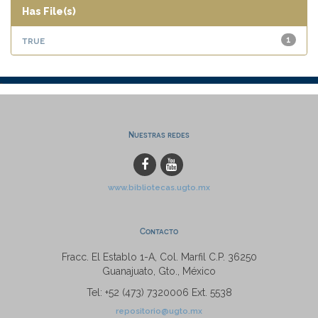
Has File(s)
true
1
Nuestras redes
www.bibliotecas.ugto.mx
Contacto
Fracc. El Establo 1-A, Col. Marfil C.P. 36250
Guanajuato, Gto., México
Tel: +52 (473) 7320006 Ext. 5538
repositorio@ugto.mx