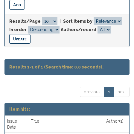
Results/Page
|
Sort items by
In order
Authors/record
Results 1-1 of 1 (Search time: 0.0 seconds).
previous
1
next
Item hits:
Issue
Title
Author(s)
Date