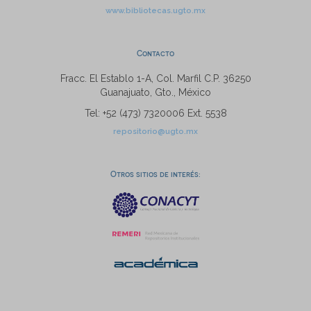
www.bibliotecas.ugto.mx
Contacto
Fracc. El Establo 1-A, Col. Marfil C.P. 36250
Guanajuato, Gto., México
Tel: +52 (473) 7320006 Ext. 5538
repositorio@ugto.mx
Otros sitios de interés: