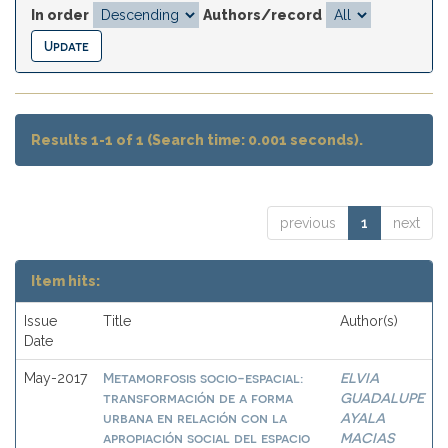
In order
Authors/record
Results 1-1 of 1 (Search time: 0.001 seconds).
previous
1
next
Item hits:
Issue
Title
Author(s)
Date
Metamorfosis socio-espacial:
ELVIA
May-2017
transformación de a forma
GUADALUPE
urbana en relación con la
AYALA
apropiación social del espacio
MACIAS