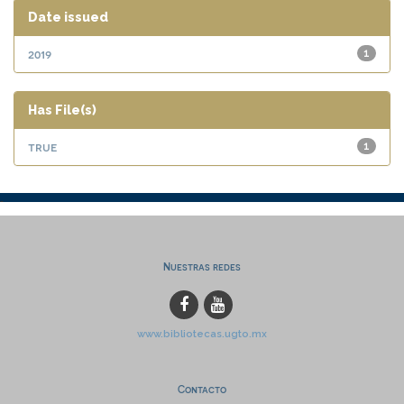
Date issued
2019
1
Has File(s)
true
1
Nuestras redes
www.bibliotecas.ugto.mx
Contacto