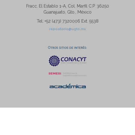
Fracc. El Establo 1-A, Col. Marfil C.P. 36250
Guanajuato, Gto., México
Tel: +52 (473) 7320006 Ext. 5538
repositorio@ugto.mx
Otros sitios de interés: