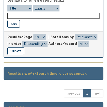
Use filters to refine the search results.
Results/Page
|
Sort items by
In order
Authors/record
Results 1-1 of 1 (Search time: 0.001 seconds).
previous
1
next