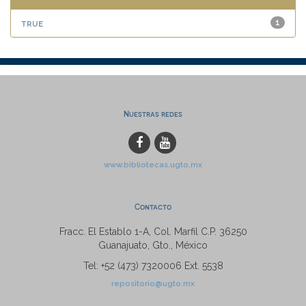
true
1
Nuestras redes
www.bibliotecas.ugto.mx
Contacto
Fracc. El Establo 1-A, Col. Marfil C.P. 36250
Guanajuato, Gto., México
Tel: +52 (473) 7320006 Ext. 5538
repositorio@ugto.mx