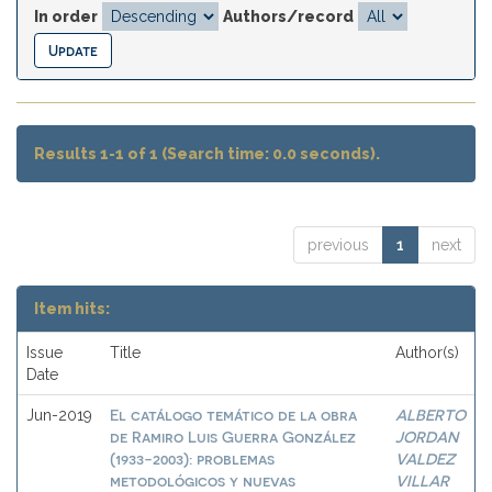
In order
Authors/record
Results 1-1 of 1 (Search time: 0.0 seconds).
previous
1
next
Item hits:
Issue
Title
Author(s)
Date
El catálogo temático de la obra
ALBERTO
Jun-2019
de Ramiro Luis Guerra González
JORDAN
(1933-2003): problemas
VALDEZ
metodológicos y nuevas
VILLAR