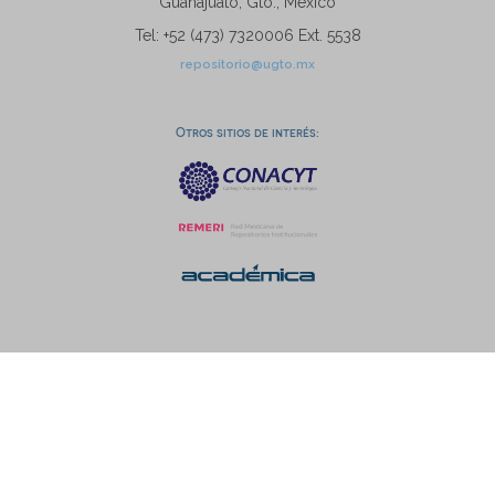
Guanajuato, Gto., México
Tel: +52 (473) 7320006 Ext. 5538
repositorio@ugto.mx
Otros sitios de interés: