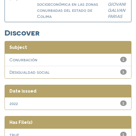
socioeconómica en las zonas
GIOVANI
conurbadas del estado de
GALVAN
Colima
FARIAS
Discover
Subject
Conurbación
1
Desigualdad social
1
Date issued
2022
1
Has File(s)
true
1