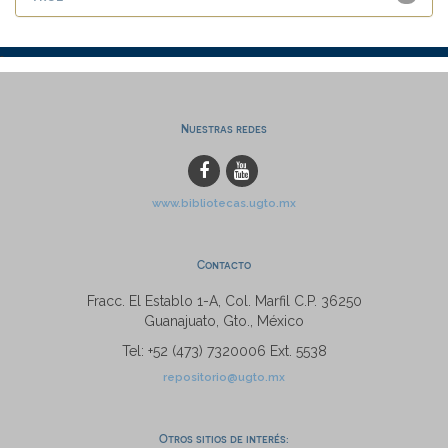
Nuestras redes
www.bibliotecas.ugto.mx
Contacto
Fracc. El Establo 1-A, Col. Marfil C.P. 36250
Guanajuato, Gto., México
Tel: +52 (473) 7320006 Ext. 5538
repositorio@ugto.mx
Otros sitios de interés: