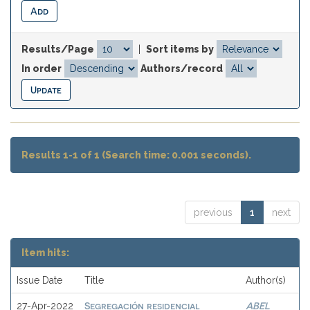
Results/Page
|
Sort items by
In order
Authors/record
Results 1-1 of 1 (Search time: 0.001 seconds).
previous
1
next
Item hits:
Issue Date
Title
Author(s)
Segregación residencial
ABEL
27-Apr-2022