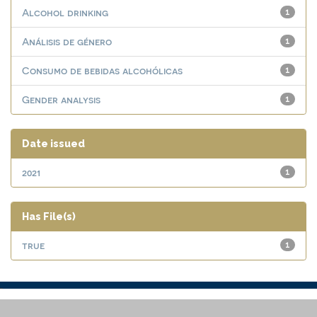
Alcohol drinking
1
Análisis de género
1
Consumo de bebidas alcohólicas
1
Gender analysis
1
Date issued
2021
1
Has File(s)
true
1