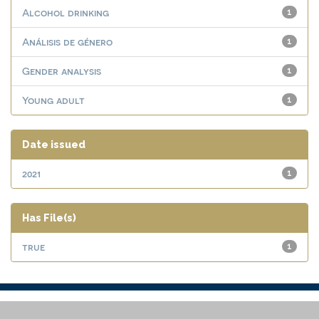
Alcohol drinking
1
Análisis de género
1
Gender analysis
1
Young adult
1
Date issued
2021
1
Has File(s)
true
1