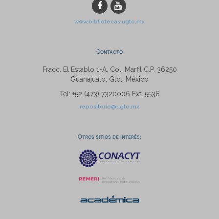
www.bibliotecas.ugto.mx
Contacto
Fracc. El Establo 1-A, Col. Marfil C.P. 36250
Guanajuato, Gto., México
Tel: +52 (473) 7320006 Ext. 5538
repositorio@ugto.mx
Otros sitios de interés: