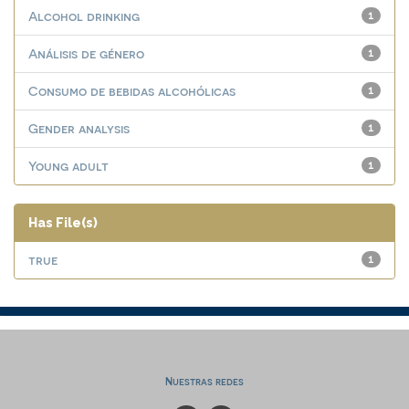
Alcohol drinking
1
Análisis de género
1
Consumo de bebidas alcohólicas
1
Gender analysis
1
Young adult
1
Has File(s)
true
1
Nuestras redes