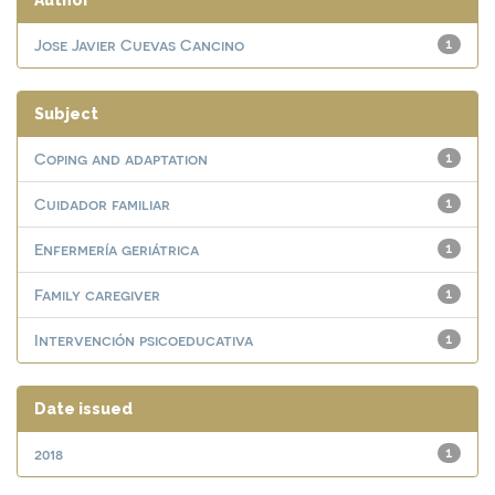
Author
Jose Javier Cuevas Cancino
1
Subject
Coping and adaptation
1
Cuidador familiar
1
Enfermería geriátrica
1
Family caregiver
1
Intervención psicoeducativa
1
Date issued
2018
1