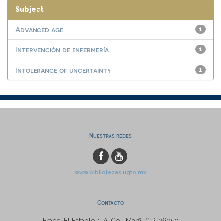
Subject
Advanced age
1
Intervención de enfermería
1
Intolerance of uncertainty
1
Nuestras redes
www.bibliotecas.ugto.mx
Contacto
Fracc. El Establo 1-A, Col. Marfil C.P. 36250