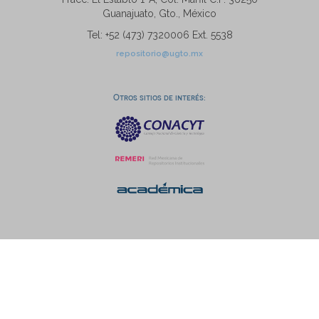
Guanajuato, Gto., México
Tel: +52 (473) 7320006 Ext. 5538
repositorio@ugto.mx
Otros sitios de interés: