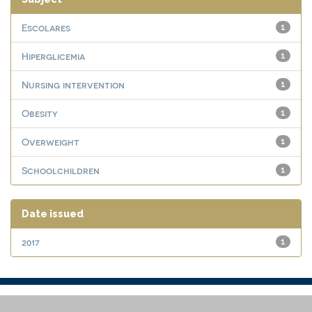
Escolares
1
Hiperglicemia
1
Nursing intervention
1
Obesity
1
Overweight
1
Schoolchildren
1
Date issued
2017
1