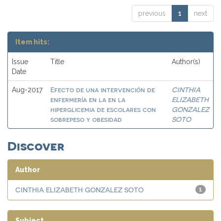
previous
1
next
Item hits:
Issue
Title
Author(s)
Date
Efecto de una intervención de
CINTHIA
Aug-2017
enfermería en la en la
ELIZABETH
hiperglicemia de escolares con
GONZALEZ
sobrepeso y obesidad
SOTO
Discover
Author
CINTHIA ELIZABETH GONZALEZ SOTO
1
Subject