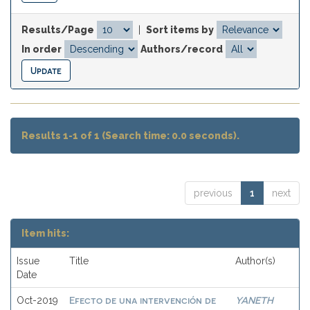
Results/Page
|
Sort items by
In order
Authors/record
Results 1-1 of 1 (Search time: 0.0 seconds).
previous
1
next
Item hits:
Issue
Title
Author(s)
Date
Efecto de una intervención de
YANETH
Oct-2019