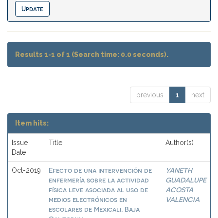
Results 1-1 of 1 (Search time: 0.0 seconds).
previous
1
next
Item hits:
Issue
Title
Author(s)
Date
Efecto de una intervención de
YANETH
Oct-2019
enfermería sobre la actividad
GUADALUPE
física leve asociada al uso de
ACOSTA
medios electrónicos en
VALENCIA
escolares de Mexicali, Baja