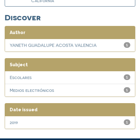
California
Discover
Author
YANETH GUADALUPE ACOSTA VALENCIA
1
Subject
Escolares
1
Medios electrónicos
1
Date issued
2019
1