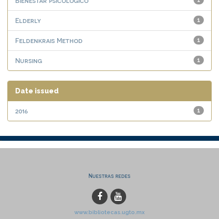
Bienestar psicológico
1
Elderly
1
Feldenkrais Method
1
Nursing
1
Date issued
2016
1
Nuestras redes
www.bibliotecas.ugto.mx