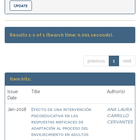
Results 1-1 of 1 (Search time: 0.001 seconds).
previous
1
next
Item hits:
Issue
Title
Author(s)
Date
Efecto de una intervención
ANA LAURA
Jan-2018
psicoeducativa en las
CARRILLO
respuestas ineficaces de
CERVANTES
adaptación al proceso del
envejecimiento en adultos