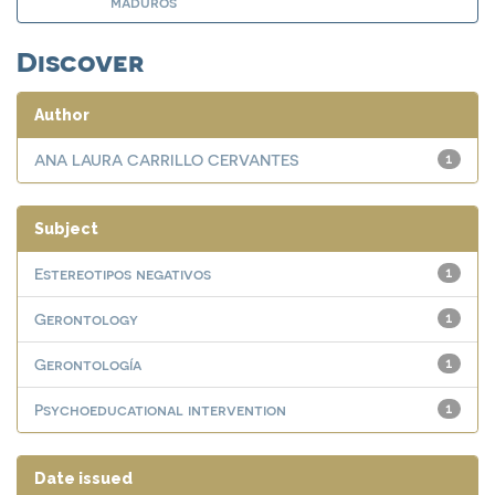
maduros
Discover
Author
ANA LAURA CARRILLO CERVANTES
1
Subject
Estereotipos negativos
1
Gerontology
1
Gerontología
1
Psychoeducational intervention
1
Date issued