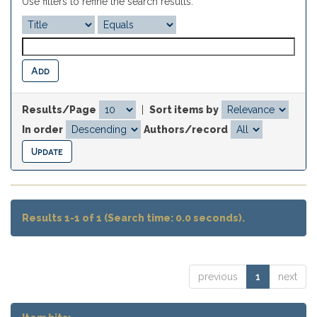
Use filters to refine the search results.
Results/Page
|
Sort items by
In order
Authors/record
Results 1-1 of 1 (Search time: 0.0 seconds).
previous
1
next