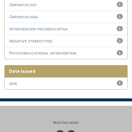
Gerontology
1
Gerontología
1
Intervención psicoeducativa
1
Negative stereotypes
1
Psychoeducational intervention
1
Date issued
2018
1
Nuestras redes