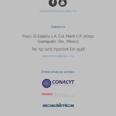
www.bibliotecas.ugto.mx
Contacto
Fracc. El Establo 1-A, Col. Marfil C.P. 36250
Guanajuato, Gto., México
Tel: +52 (473) 7320006 Ext. 5538
repositorio@ugto.mx
Otros sitios de interés: