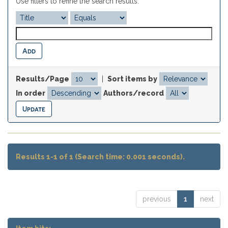
Use filters to refine the search results.
Results/Page
|
Sort items by
In order
Authors/record
Results 1-1 of 1 (Search time: 0.001 seconds).
previous
1
next