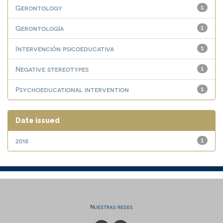
Gerontology
1
Gerontología
1
Intervención psicoeducativa
1
Negative stereotypes
1
Psychoeducational intervention
1
Date issued
2018
1
Nuestras redes