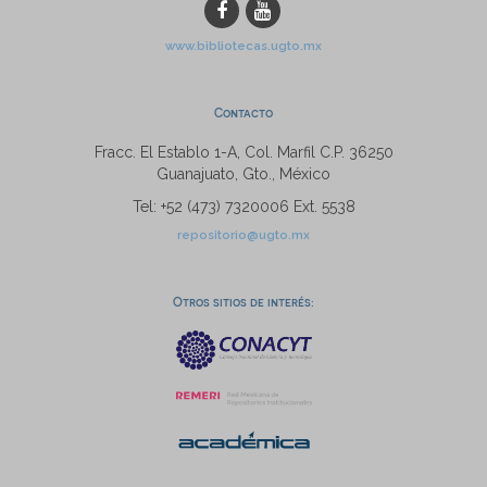
www.bibliotecas.ugto.mx
Contacto
Fracc. El Establo 1-A, Col. Marfil C.P. 36250
Guanajuato, Gto., México
Tel: +52 (473) 7320006 Ext. 5538
repositorio@ugto.mx
Otros sitios de interés: