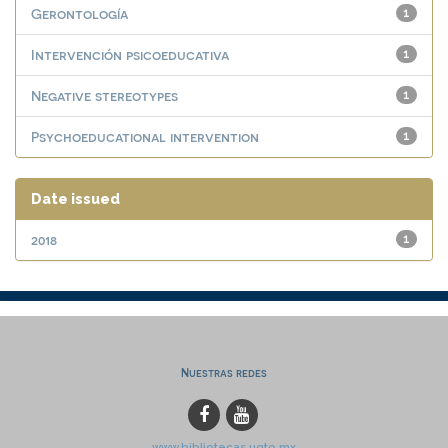
Gerontología
1
Intervención psicoeducativa
1
Negative stereotypes
1
Psychoeducational intervention
1
Date issued
2018
1
Nuestras redes
www.bibliotecas.ugto.mx