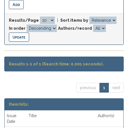
Results/Page
|
Sort items by
In order
Authors/record
Results 1-1 of 1 (Search time: 0.001 seconds).
previous
1
next
Item hits:
Issue
Title
Author(s)
Date