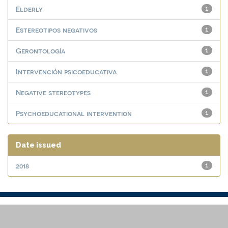
Elderly
1
Estereotipos negativos
1
Gerontología
1
Intervención psicoeducativa
1
Negative stereotypes
1
Psychoeducational intervention
1
Date issued
2018
1