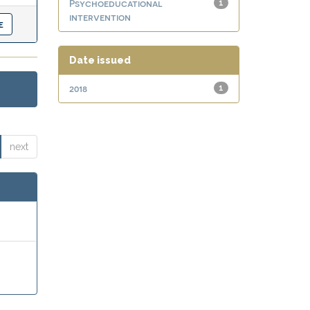
Psychoeducational
1
intervention
Date issued
2018
1
next