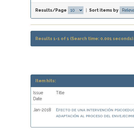
Results/Page
|
Sort items by
Results 1-1 of 1 (Search time: 0.001 seconds)
Item hits:
Issue
Title
Date
Efecto de una intervención psicoeduc
Jan-2018
adaptación al proceso del envejecim