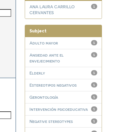
ANA LAURA CARRILLO
1
CERVANTES
Subject
Adulto mayor
1
Ansiedad ante el
1
envejecimiento
Elderly
1
Estereotipos negativos
1
Gerontología
1
Intervención psicoeducativa
1
Negative stereotypes
1