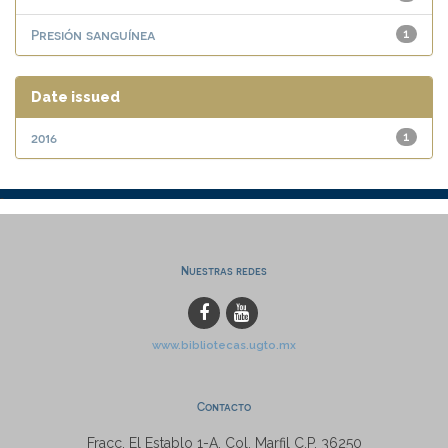
Presión sanguínea
1
Date issued
2016
1
Nuestras redes
www.bibliotecas.ugto.mx
Contacto
Fracc. El Establo 1-A, Col. Marfil C.P. 36250