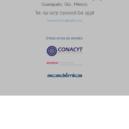
Guanajuato, Gto., México
Tel: +52 (473) 7320006 Ext. 5538
repositorio@ugto.mx
Otros sitios de interés: