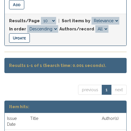
Results/Page
|
Sort items by
In order
Authors/record
Results 1-1 of 1 (Search time: 0.001 seconds).
previous
1
next
Item hits:
Issue
Title
Author(s)
Date