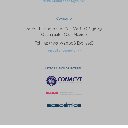
www.bibliotecas.ugto.mx
Contacto
Fracc. El Establo 1-A, Col. Marfil C.P. 36250
Guanajuato, Gto., México
Tel: +52 (473) 7320006 Ext. 5538
repositorio@ugto.mx
Otros sitios de interés: