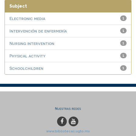
Subject
Electronic media
1
Intervención de enfermería
1
Nursing intervention
1
Physical activity
1
Schoolchildren
1
Nuestras redes
www.bibliotecas.ugto.mx