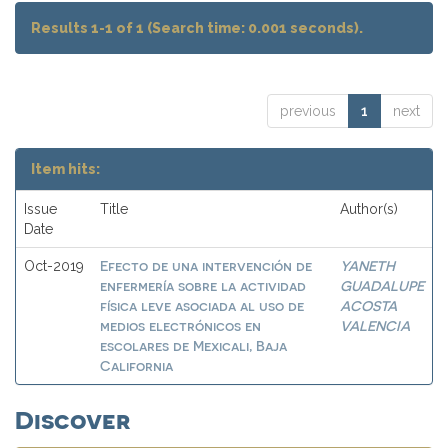
Results 1-1 of 1 (Search time: 0.001 seconds).
previous
1
next
Item hits:
Issue
Title
Author(s)
Date
Efecto de una intervención de
YANETH
Oct-2019
enfermería sobre la actividad
GUADALUPE
física leve asociada al uso de
ACOSTA
medios electrónicos en
VALENCIA
escolares de Mexicali, Baja
California
Discover