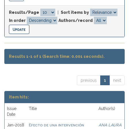
Results/Page
|
Sort items by
In order
Authors/record
Results 1-1 of 1 (Search time: 0.001 seconds).
previous
1
next
Item hits:
Issue
Title
Author(s)
Date
Efecto de una intervención
ANA LAURA
Jan-2018