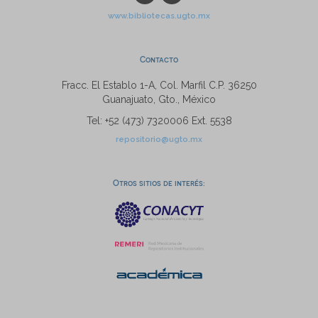
www.bibliotecas.ugto.mx
Contacto
Fracc. El Establo 1-A, Col. Marfil C.P. 36250
Guanajuato, Gto., México
Tel: +52 (473) 7320006 Ext. 5538
repositorio@ugto.mx
Otros sitios de interés: