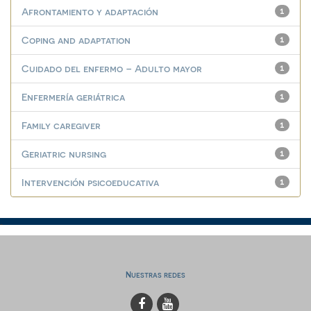
Afrontamiento y adaptación
1
Coping and adaptation
1
Cuidado del enfermo – Adulto mayor
1
Enfermería geriátrica
1
Family caregiver
1
Geriatric nursing
1
Intervención psicoeducativa
1
Nuestras redes