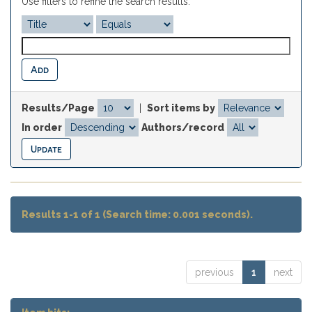
Use filters to refine the search results.
Results/Page
|
Sort items by
In order
Authors/record
Results 1-1 of 1 (Search time: 0.001 seconds).
previous
1
next