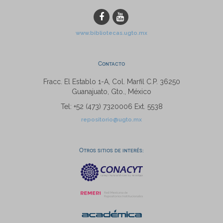
www.bibliotecas.ugto.mx
Contacto
Fracc. El Establo 1-A, Col. Marfil C.P. 36250
Guanajuato, Gto., México
Tel: +52 (473) 7320006 Ext. 5538
repositorio@ugto.mx
Otros sitios de interés: