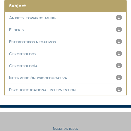
Subject
Anxiety towards aging
1
Elderly
1
Estereotipos negativos
1
Gerontology
1
Gerontología
1
Intervención psicoeducativa
1
Psychoeducational intervention
1
Nuestras redes