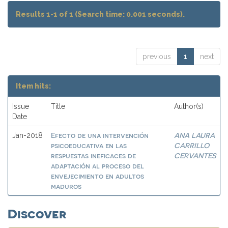
Results 1-1 of 1 (Search time: 0.001 seconds).
previous
1
next
Item hits:
Issue
Title
Author(s)
Date
Efecto de una intervención
ANA LAURA
Jan-2018
psicoeducativa en las
CARRILLO
respuestas ineficaces de
CERVANTES
adaptación al proceso del
envejecimiento en adultos
maduros
Discover