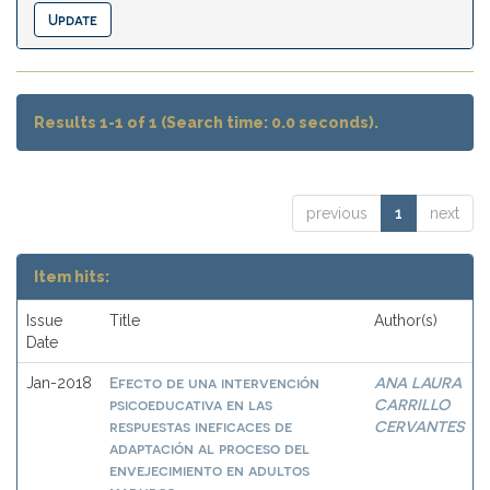
Results 1-1 of 1 (Search time: 0.0 seconds).
previous
1
next
Item hits:
Issue
Title
Author(s)
Date
Efecto de una intervención
ANA LAURA
Jan-2018
psicoeducativa en las
CARRILLO
respuestas ineficaces de
CERVANTES
adaptación al proceso del
envejecimiento en adultos