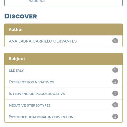
maduros
Discover
Author
ANA LAURA CARRILLO CERVANTES
1
Subject
Elderly
1
Estereotipos negativos
1
Intervención psicoeducativa
1
Negative stereotypes
1
Psychoeducational intervention
1