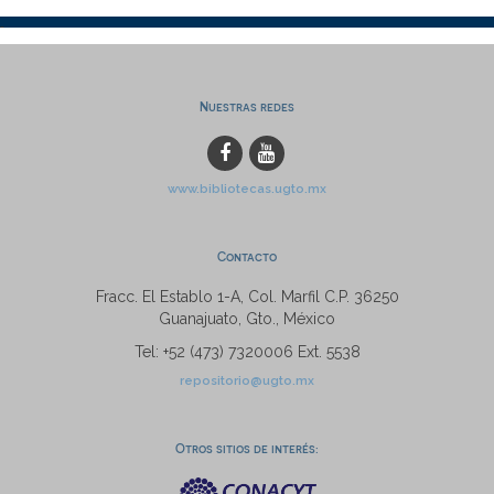
Nuestras redes
www.bibliotecas.ugto.mx
Contacto
Fracc. El Establo 1-A, Col. Marfil C.P. 36250
Guanajuato, Gto., México
Tel: +52 (473) 7320006 Ext. 5538
repositorio@ugto.mx
Otros sitios de interés: