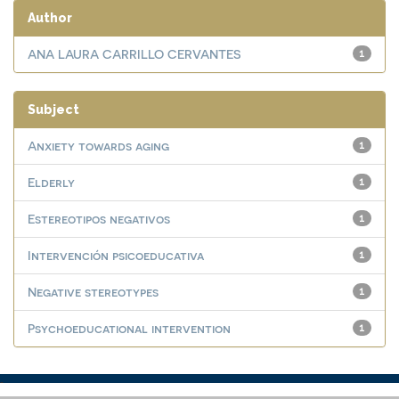
Author
ANA LAURA CARRILLO CERVANTES
1
Subject
Anxiety towards aging
1
Elderly
1
Estereotipos negativos
1
Intervención psicoeducativa
1
Negative stereotypes
1
Psychoeducational intervention
1