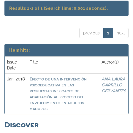
Results 1-1 of 1 (Search time: 0.001 seconds).
previous
1
next
Item hits:
Issue
Title
Author(s)
Date
Efecto de una intervención
ANA LAURA
Jan-2018
psicoeducativa en las
CARRILLO
respuestas ineficaces de
CERVANTES
adaptación al proceso del
envejecimiento en adultos
maduros
Discover