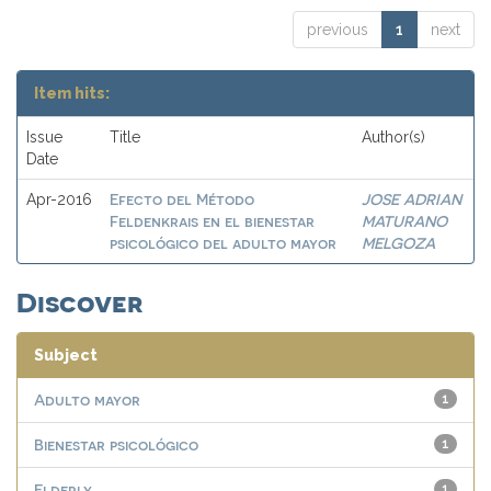
previous
1
next
Item hits:
Issue
Title
Author(s)
Date
Efecto del Método
JOSE ADRIAN
Apr-2016
Feldenkrais en el bienestar
MATURANO
psicológico del adulto mayor
MELGOZA
Discover
Subject
Adulto mayor
1
Bienestar psicológico
1
Elderly
1