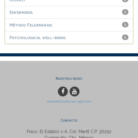
Enfermería
1
Método Feldenkrais
1
Psychological well-being
1
Nuestras redes
www.bibliotecas.ugto.mx
Contacto
Fracc. El Establo 1-A, Col. Marfil C.P. 36250
Guanajuato, Gto., México