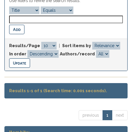
Use filters to refine the search results.
Results/Page
|
Sort items by
In order
Authors/record
Results 1-1 of 1 (Search time: 0.001 seconds).
previous
1
next