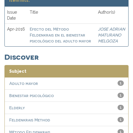
Item hits:
Issue
Title
Author(s)
Date
Efecto del Método
JOSE ADRIAN
Apr-2016
Feldenkrais en el bienestar
MATURANO
psicológico del adulto mayor
MELGOZA
Discover
Subject
Adulto mayor
1
Bienestar psicológico
1
Elderly
1
Feldenkrais Method
1
Método Feldenkrais
1