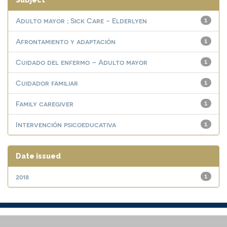
Subject
Adulto mayor ; Sick Care - Elderlyen
1
Afrontamiento y adaptación
1
Cuidado del enfermo – Adulto mayor
1
Cuidador familiar
1
Family caregiver
1
Intervención psicoeducativa
1
Date issued
2018
1