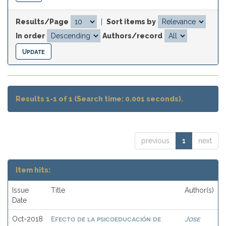
Results/Page
|
Sort items by
In order
Authors/record
Results 1-1 of 1 (Search time: 0.001 seconds).
previous
1
next
Item hits:
Issue
Title
Author(s)
Date
Efecto de la psicoeducación de
Jose
Oct-2018