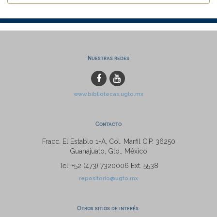
Nuestras redes
www.bibliotecas.ugto.mx
Contacto
Fracc. El Establo 1-A, Col. Marfil C.P. 36250
Guanajuato, Gto., México
Tel: +52 (473) 7320006 Ext. 5538
repositorio@ugto.mx
Otros sitios de interés: