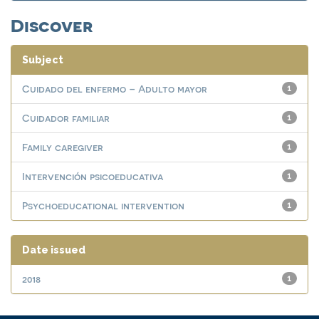
Discover
Subject
Cuidado del enfermo – Adulto mayor
1
Cuidador familiar
1
Family caregiver
1
Intervención psicoeducativa
1
Psychoeducational intervention
1
Date issued
2018
1