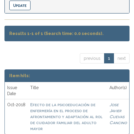
Results 1-1 of 1 (Search time: 0.0 seconds).
previous
1
next
Item hits:
Issue
Title
Author(s)
Date
Efecto de la psicoeducación de
Jose
Oct-2018
enfermería en el proceso de
Javier
afrontamiento y adaptación al rol
Cuevas
de cuidador familiar del adulto
Cancino
mayor