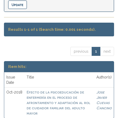
Results 1-1 of 1 (Search time: 0.001 seconds).
previous
1
next
Item hits:
Issue
Title
Author(s)
Date
Efecto de la psicoeducación de
Jose
Oct-2018
enfermería en el proceso de
Javier
afrontamiento y adaptación al rol
Cuevas
de cuidador familiar del adulto
Cancino
mayor