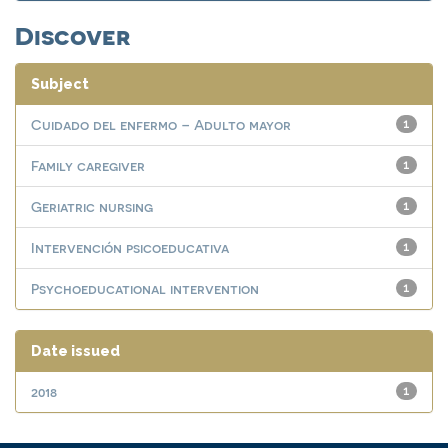
Discover
Subject
Cuidado del enfermo – Adulto mayor
1
Family caregiver
1
Geriatric nursing
1
Intervención psicoeducativa
1
Psychoeducational intervention
1
Date issued
2018
1