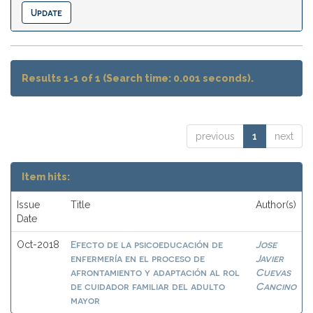
Results 1-1 of 1 (Search time: 0.001 seconds).
previous
1
next
Item hits:
Issue
Title
Author(s)
Date
Efecto de la psicoeducación de
Jose
Oct-2018
enfermería en el proceso de
Javier
afrontamiento y adaptación al rol
Cuevas
de cuidador familiar del adulto
Cancino
mayor