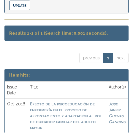
Results 1-1 of 1 (Search time: 0.001 seconds).
previous
1
next
Item hits:
Issue
Title
Author(s)
Date
Efecto de la psicoeducación de
Jose
Oct-2018
enfermería en el proceso de
Javier
afrontamiento y adaptación al rol
Cuevas
de cuidador familiar del adulto
Cancino
mayor