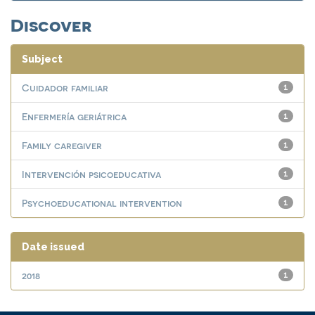
Discover
Subject
Cuidador familiar
1
Enfermería geriátrica
1
Family caregiver
1
Intervención psicoeducativa
1
Psychoeducational intervention
1
Date issued
2018
1