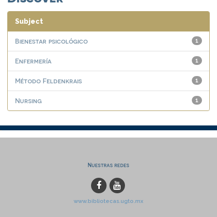
Subject
Bienestar psicológico
1
Enfermería
1
Método Feldenkrais
1
Nursing
1
Nuestras redes
www.bibliotecas.ugto.mx