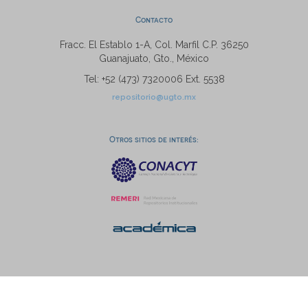
Contacto
Fracc. El Establo 1-A, Col. Marfil C.P. 36250
Guanajuato, Gto., México
Tel: +52 (473) 7320006 Ext. 5538
repositorio@ugto.mx
Otros sitios de interés: