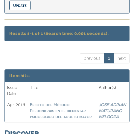
Results 1-1 of 1 (Search time: 0.001 seconds).
previous
1
next
Item hits:
Issue
Title
Author(s)
Date
Efecto del Método
JOSE ADRIAN
Apr-2016
Feldenkrais en el bienestar
MATURANO
psicológico del adulto mayor
MELGOZA
Discover