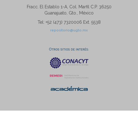
Fracc. El Establo 1-A, Col. Marfil C.P. 36250
Guanajuato, Gto., México
Tel: +52 (473) 7320006 Ext. 5538
repositorio@ugto.mx
Otros sitios de interés: