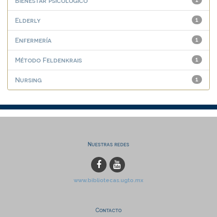
Bienestar psicológico
1
Elderly
1
Enfermería
1
Método Feldenkrais
1
Nursing
1
Nuestras redes
www.bibliotecas.ugto.mx
Contacto