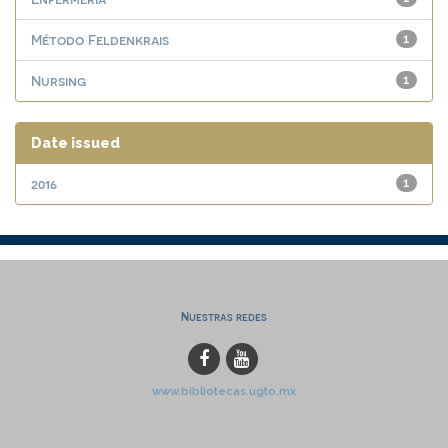
Método Feldenkrais
1
Nursing
1
Date issued
2016
1
Nuestras redes
www.bibliotecas.ugto.mx