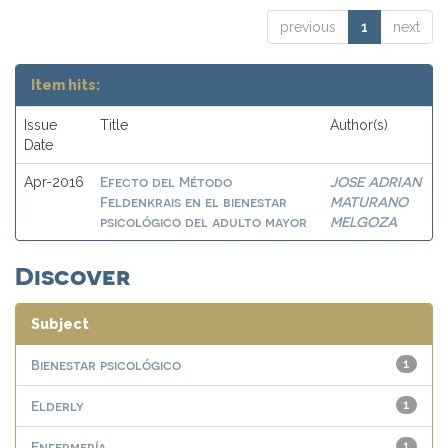
previous
1
next
Item hits:
Issue
Title
Author(s)
Date
Efecto del Método
JOSE ADRIAN
Apr-2016
Feldenkrais en el bienestar
MATURANO
psicológico del adulto mayor
MELGOZA
Discover
Subject
Bienestar psicológico
1
Elderly
1
Enfermería
1