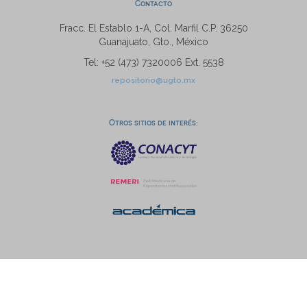
Contacto
Fracc. El Establo 1-A, Col. Marfil C.P. 36250
Guanajuato, Gto., México
Tel: +52 (473) 7320006 Ext. 5538
repositorio@ugto.mx
Otros sitios de interés: