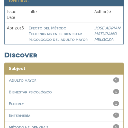
Item hits:
Issue
Title
Author(s)
Date
Efecto del Método
JOSE ADRIAN
Apr-2016
Feldenkrais en el bienestar
MATURANO
psicológico del adulto mayor
MELGOZA
Discover
Subject
Adulto mayor
1
Bienestar psicológico
1
Elderly
1
Enfermería
1
Método Feldenkrais
1