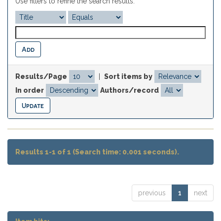
Use filters to refine the search results.
Results/Page
|
Sort items by
In order
Authors/record
Results 1-1 of 1 (Search time: 0.001 seconds).
previous
1
next