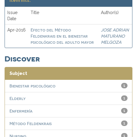
Item hits:
Issue
Title
Author(s)
Date
Efecto del Método
JOSE ADRIAN
Apr-2016
Feldenkrais en el bienestar
MATURANO
psicológico del adulto mayor
MELGOZA
Discover
Subject
Bienestar psicológico
1
Elderly
1
Enfermería
1
Método Feldenkrais
1
Nursing
1