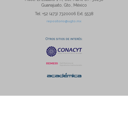
Guanajuato, Gto., México
Tel: +52 (473) 7320006 Ext. 5538
repositorio@ugto.mx
Otros sitios de interés: