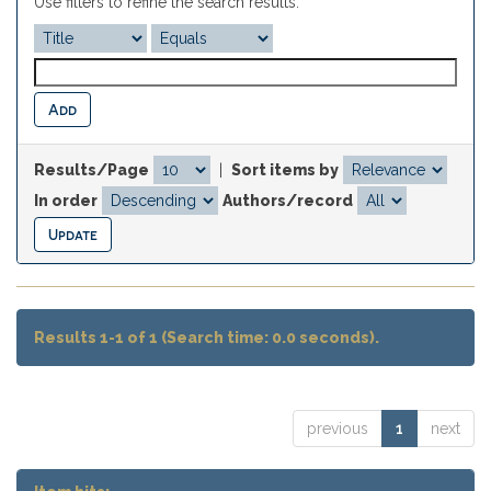
Use filters to refine the search results.
Results/Page
|
Sort items by
In order
Authors/record
Results 1-1 of 1 (Search time: 0.0 seconds).
previous
1
next