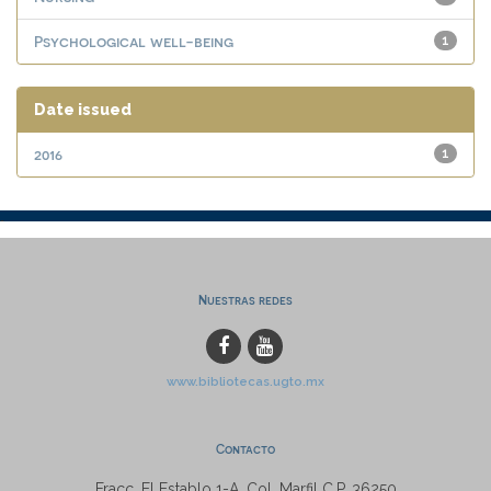
Psychological well-being
1
Date issued
2016
1
Nuestras redes
www.bibliotecas.ugto.mx
Contacto
Fracc. El Establo 1-A, Col. Marfil C.P. 36250