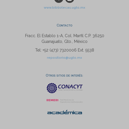
www.bibliotecas.ugto.mx
Contacto
Fracc. El Establo 1-A, Col. Marfil C.P. 36250
Guanajuato, Gto., México
Tel: +52 (473) 7320006 Ext. 5538
repositorio@ugto.mx
Otros sitios de interés: