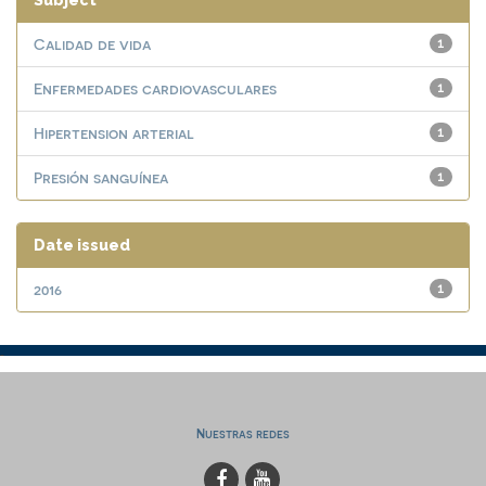
Subject
Calidad de vida
1
Enfermedades cardiovasculares
1
Hipertension arterial
1
Presión sanguínea
1
Date issued
2016
1
Nuestras redes