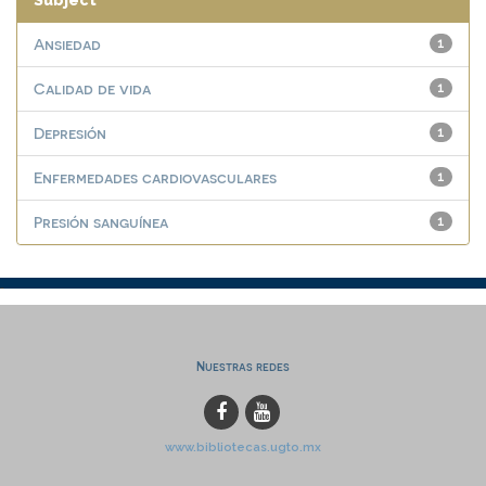
Subject
Ansiedad
1
Calidad de vida
1
Depresión
1
Enfermedades cardiovasculares
1
Presión sanguínea
1
Nuestras redes
www.bibliotecas.ugto.mx