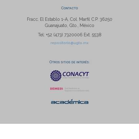
Contacto
Fracc. El Establo 1-A, Col. Marfil C.P. 36250
Guanajuato, Gto., México
Tel: +52 (473) 7320006 Ext. 5538
repositorio@ugto.mx
Otros sitios de interés: